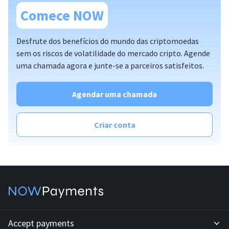
Comece NOW
Desfrute dos benefícios do mundo das criptomoedas
sem os riscos de volatilidade do mercado cripto. Agende
uma chamada agora e junte-se a parceiros satisfeitos.
plugins
API padrão
API personalizada
Agendar uma chamada
faturas
pagamentos em massa
Criar conta
programa de afiliados;
soluções de cobrança
solução PoS offline
Accept payments