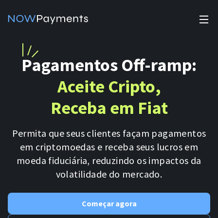
✕
Products
Pagamentos Off-ramp:
Industry solutions
Accept payments
Aceite Cripto,
Accept payments in crypto and fiat with multiple turnkey
For e-commerce
Receba em Fiat
solutions.
Affiliate Program
Manage Funds
For Casinos
Currencies
Permita que seus clientes façam pagamentos
Manage your funds with top security and utility.
em criptomoedas e receba seus lucros em
For Gaming
Pricing
moeda fiduciária, reduzindo os impactos da
Stablecoins
volatilidade do mercado.
Pricing
For Adult Platforms
Blog
All supported coins
Começar agora
USDTTRC20
For Trading Platforms
Help
Bitcoin
Tether