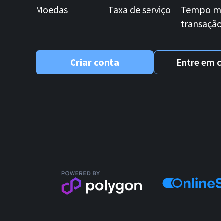
Moedas
Taxa de serviço
Tempo mé
transaçã
Criar conta
Entre em 