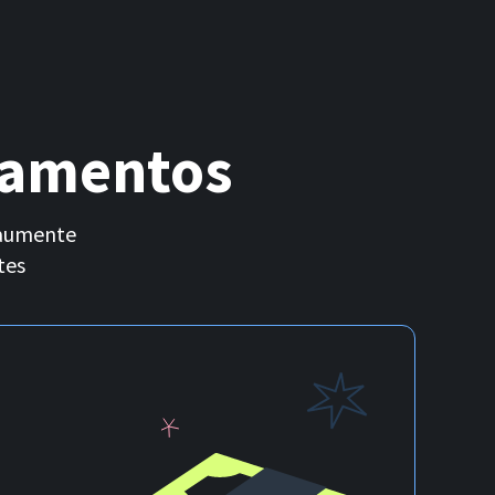
gamentos
 aumente
tes