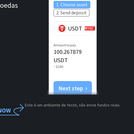
moedas
1. Choose asset
2. Send deposit
USDT
TRX
Amount to pay
100.267879
USDT
~ $100
Next step
Este é um ambiente de teste, não envie fundos reais.