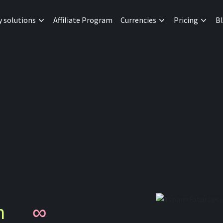
y solutions
Affiliate Program
Currencies
Pricing
B
n
∞