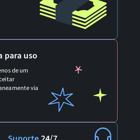
 para uso
enos de um
ceitar
aneamente via
Suporte
24/7