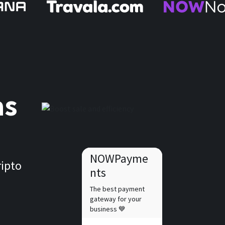
as
NOWPayme
ripto
nts
The best payment
gateway for your
business 💙