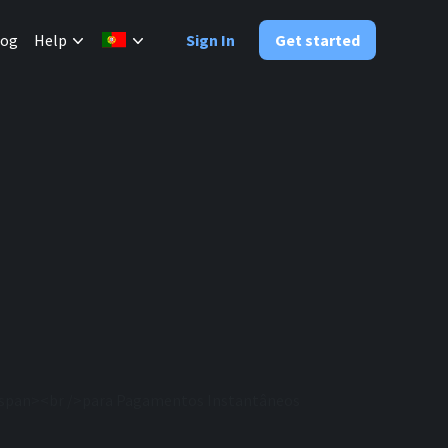
✕
log
Help
Sign In
Get started